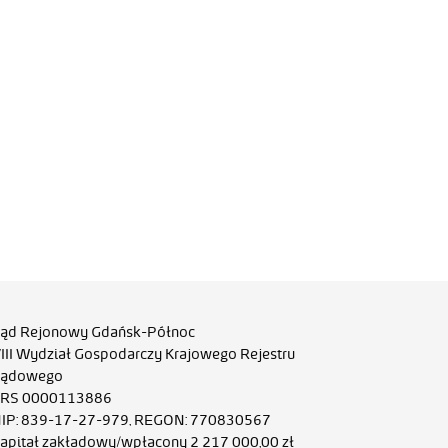
ąd Rejonowy Gdańsk-Północ
III Wydział Gospodarczy Krajowego Rejestru
ądowego
RS 0000113886
IP: 839-17-27-979, REGON: 770830567
apitał zakładowy/wpłacony 2 217 000,00 zł