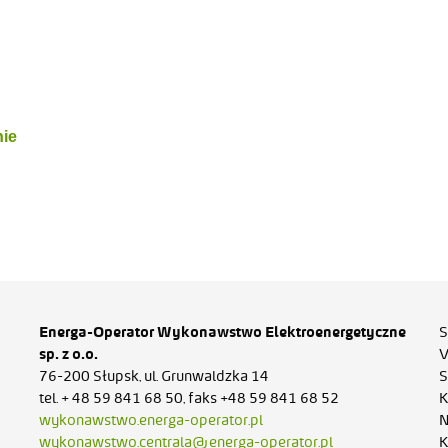
nie
u
Energa-Operator Wykonawstwo Elektroenergetyczne
S
sp. z o.o.
V
76-200 Słupsk, ul. Grunwaldzka 14
S
tel. + 48 59 841 68 50, faks +48 59 841 68 52
K
wykonawstwo.energa-operator.pl
N
wykonawstwo.centrala@energa-operator.pl
K